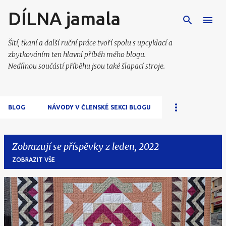
DÍLNA jamala
Přeskočit na hlavní obsah
Šití, tkaní a další ruční práce tvoří spolu s upcyklací a
zbytkováním ten hlavní příběh mého blogu.
Nedílnou součástí příběhu jsou také šlapací stroje.
BLOG
NÁVODY V ČLENSKÉ SEKCI BLOGU
Zobrazují se příspěvky z leden, 2022
ZOBRAZIT VŠE
P
ř
í